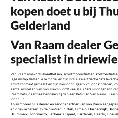
kopen doet u bij Thu
Gelderland
Van Raam dealer Ge
specialist in driewie
Van Raam maakt
driewielfietsen, scootmobielfietsen, rolstoelfietse
lage instap fietsen.
Alle modellen zijn ook als elektrische fiets lever
groot formaat gemaakt en zijn daardoor geschikt voor kinderen, vo
aantal modellen van Van Raam wordt veelal als fiets voor gehandic
Raam fiets, daarmee bedoelen zij dan een fiets van Van Raam. Daar
loophulp.
Thuismobiel.nl is dealer en servicepartner van van Raam aangepast
en driewielfietsen. In de plaatsen P
utten, Ermelo, Harderwijk, Barne
Brummen, Doorwerth, Eerbeek, Elspeet, Garderen, Haarlo, Hoevel