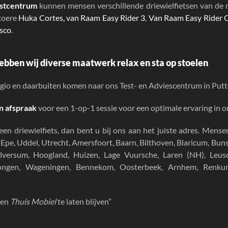
estcentrum
kunnen mensen verschillende driewielfietsen van de 
stoere
Huka Cortes,
van Raam Easy Rider 3
,
Van Raam Easy Rider
sco
.
ebben wij diverse maatwerk relax en sta op stoelen
gio en daarbuiten komen naar ons Test- en Adviescentrum in Putte
n afspraak
voor een 1-op-1 sessie voor een optimale ervaring in 
 een
driewielfiets
, dan bent u bij ons aan het juiste adres. Mense
, Epe, Uddel, Utrecht, Amersfoort, Baarn, Bilthoven, Blaricum, B
lversum, Hoogland, Huizen, Lage Vuursche, Laren (NH), Leusd
rongen, Wageningen, Bennekom, Oosterbeek, Arnhem, Renk
sen
Thuis Mobiel
te laten blijven”