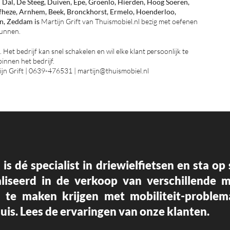
Dal, De Steeg, Duiven, Epe, Groenlo, Hierden, Hoog Soeren,
fheze, Arnhem, Beek, Bronckhorst, Ermelo, Hoenderloo,
en, Zeddam is
Martijn Grift van Thuismobiel.nl bezig met oefenen
kunnen.
Het bedrijf kan snel schakelen en wil elke klant persoonlijk te
innen het bedrijf.
jn Grift | 0639-476531 | martijn@thuismobiel.nl
 is dé
specialist in driewielfietsen en sta o
aliseerd in de verkoop van verschillende 
l te maken krijgen met mobiliteit-proble
uis.
Lees de ervaringen
van onze klanten.