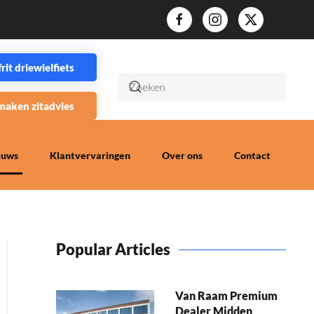
it driewielfiets
maken zitadvies
euws
Klantvervaringen
Over ons
Contact
Popular Articles
Van Raam Premium
Dealer Midden