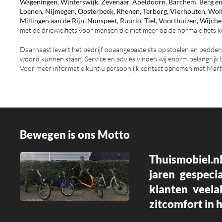
Wageningen, Winterswijk, Zevenaar, Apeldoorn, Barchem, Berg en 
Loenen, Nijmegen, Oosterbeek, Rhenen, Terborg, Vierhouten, Wol
Millingen aan de Rijn, Nunspeet, Ruurlo, Tiel, Voorthuizen, Wijch
met de driewielfiets voor mensen die niet meer op de normale fiets 
Daarnaast levert het bedrijf ooaangepaste sta op stoelen en bedden. 
woord kunnen staan. Service en advies vinden wij enorm belangrijk b
Voor meer informatie kunt u persoonlijk contact opnemen met Marti
Bewegen is ons Motto
Thuismobiel.nl
jaren gespeci
klanten veela
zitcomfort in h