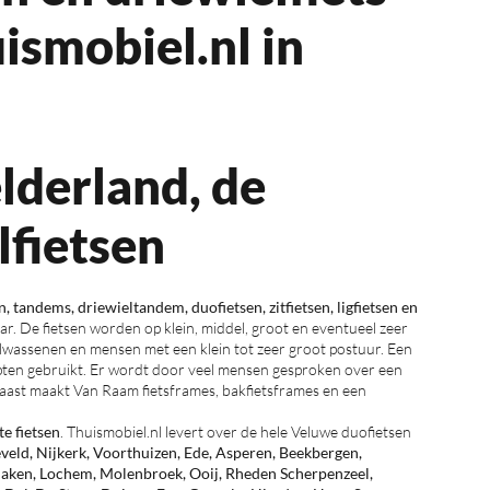
ismobiel.nl in
lderland, de
lfietsen
n, tandems, driewieltandem, duofietsen, zitfietsen, ligfietsen en
baar. De fietsen worden op klein, middel, groot en eventueel zeer
lwassenen en mensen met een klein tot zeer groot postuur. Een
apten gebruikt. Er wordt door veel mensen gesproken over een
naast maakt Van Raam fietsframes, bakfietsframes en een
e fietsen
. Thuismobiel.nl levert over de hele Veluwe duofietsen
veld, Nijkerk, Voorthuizen, Ede, Asperen, Beekbergen,
aken, Lochem, Molenbroek, Ooij, Rheden Scherpenzeel,