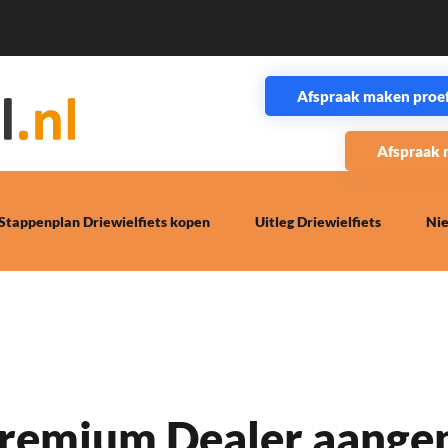
Afspraak maken proefr
Afspraak 
Stappenplan Driewielfiets kopen
Uitleg Driewielfiets
Ni
emium Dealer aangep