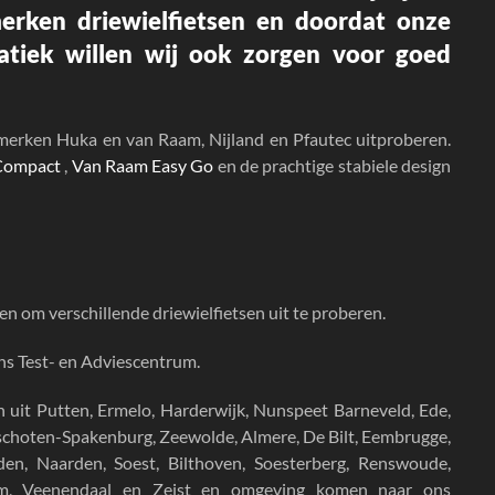
merken driewielfietsen en doordat onze
matiek willen wij ook zorgen voor goed
merken Huka en van Raam, Nijland en Pfautec uitproberen.
 Compact
,
Van Raam Easy Go
en de prachtige stabiele design
n om verschillende driewielfietsen uit te proberen.
ons Test- en Adviescentrum.
n uit
Putten, Ermelo, Harderwijk, Nunspeet Barneveld, Ede,
unschoten-Spakenburg, Zeewolde, Almere, De Bilt, Eembrugge,
en, Naarden, Soest, Bilthoven, Soesterberg, Renswoude,
um, Veenendaal en Zeist en omgeving komen naar ons