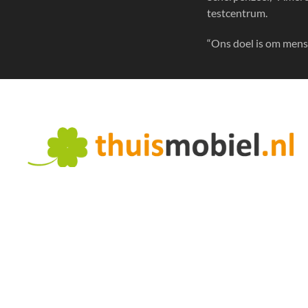
testcentrum
.
“Ons doel is om men