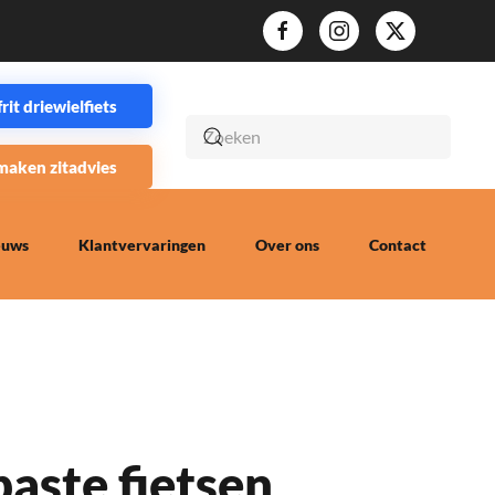
it driewielfiets
maken zitadvies
euws
Klantvervaringen
Over ons
Contact
aste fietsen