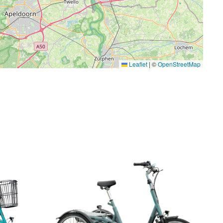
Leaflet
|
©
OpenStreetMap