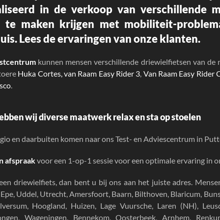
aliseerd in de verkoop van verschillende 
l te maken krijgen met mobiliteit-proble
uis.
Lees de ervaringen
van onze klanten.
estcentrum
kunnen mensen verschillende driewielfietsen van de 
stoere
Huka Cortes,
van Raam Easy Rider 3
,
Van Raam Easy Rider
sco
.
ebben wij diverse maatwerk relax en sta op stoelen
gio en daarbuiten komen naar ons Test- en Adviescentrum in Putte
n afspraak
voor een 1-op-1 sessie voor een optimale ervaring in 
 een
driewielfiets
, dan bent u bij ons aan het juiste adres. Mense
, Epe, Uddel, Utrecht, Amersfoort, Baarn, Bilthoven, Blaricum, B
lversum, Hoogland, Huizen, Lage Vuursche, Laren (NH), Leusd
rongen, Wageningen, Bennekom, Oosterbeek, Arnhem, Renk