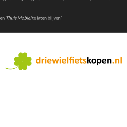
sen
Thuis Mobiel
te laten blijven”