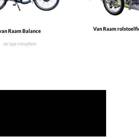
Van Raam rolstoelfi
van Raam Balance
de lage instapfiets