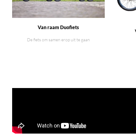
Van raam Duofiets
De fiets om samen erop uit te gaan