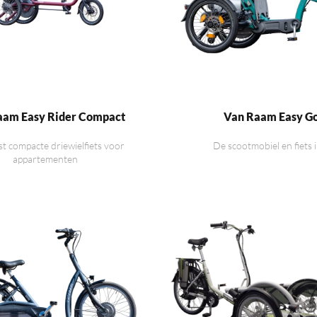
aam Easy Rider Compact
Van Raam Easy G
t compacte driewielfiets voor
De scootmobiel en fiets 
appartementen