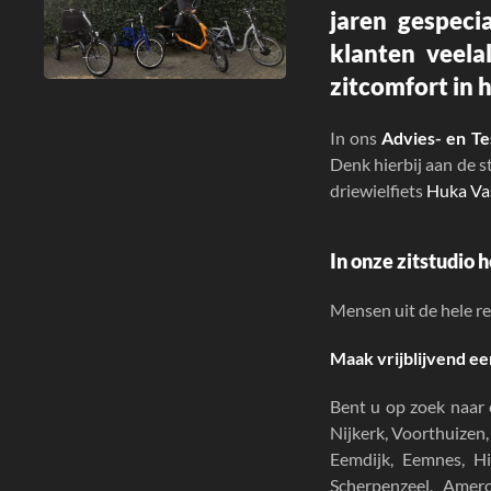
jaren gespeci
klanten veela
zitcomfort in h
In ons
Advies- en T
Denk hierbij aan de 
driewielfiets
Huka Va
In onze
zitstudio
h
Mensen uit de hele re
Maak vrijblijvend ee
Bent u op zoek naar
Nijkerk, Voorthuizen
Eemdijk, Eemnes, Hi
Scherpenzeel, Ame