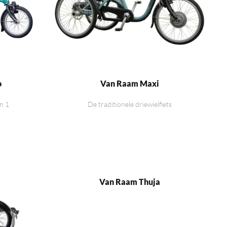
o
Van Raam Maxi
in 1
De traditionele driewielfiets
Van Raam Thuja