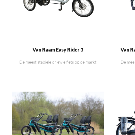
Van Raam Easy Rider 3
Van R
De meest stabiele driewielfiets op de markt
De mees