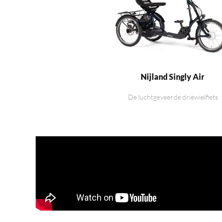
Nijland Singly Air
De luchtgeveerde driewielfiets