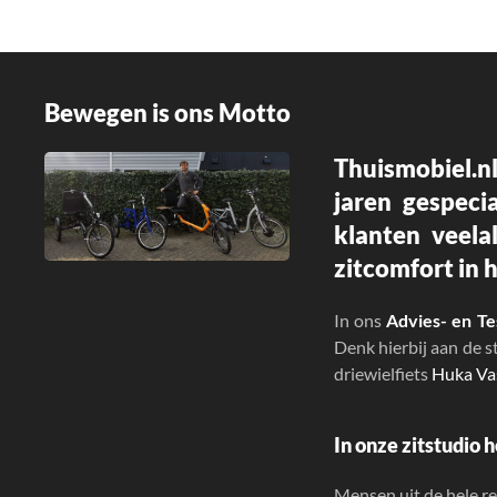
Bewegen is ons Motto
Thuismobiel.nl
jaren gespeci
klanten veela
zitcomfort in h
In ons
Advies- en T
Denk hierbij aan de 
driewielfiets
Huka Va
In onze
zitstudio
h
Mensen uit de hele re