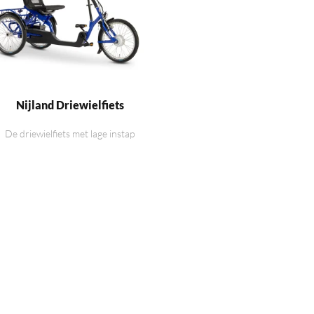
Nijland Driewielfiets
De driewielfiets met lage instap