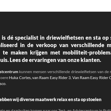
 is dé
specialist in driewielfietsen en sta o
aliseerd in de verkoop van verschillende 
l te maken krijgen met mobiliteit-proble
uis.
Lees de ervaringen
van onze klanten.
estcentrum
kunnen mensen verschillende driewielfietsen van de 
stoere
Huka Cortes,
van Raam Easy Rider 3
,
Van Raam Easy Rider
sco
.
ebben wij diverse maatwerk relax en sta op stoelen
gio en daarbuiten komen naar ons Test- en Adviescentrum in Putte