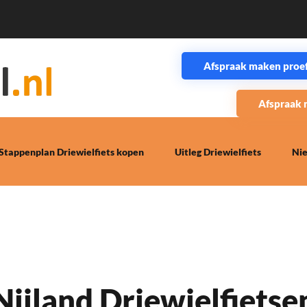
Afspraak maken proefr
Afspraak 
Stappenplan Driewielfiets kopen
Uitleg Driewielfiets
Ni
Nijland Driewielfietse