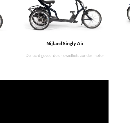
Nijland Singly Air
De lucht geveerde driewielfiets zonder motor