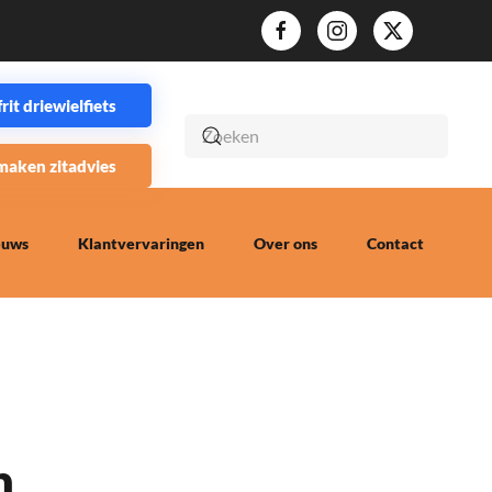
it driewielfiets
maken zitadvies
euws
Klantvervaringen
Over ons
Contact
n