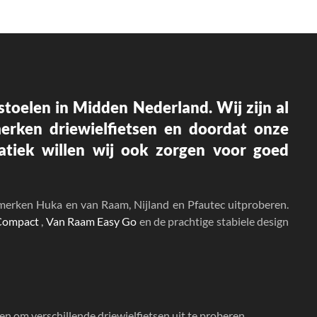
p stoelen in Midden Nederland.
Wij zijn al
merken driewielfietsen en doordat onze
matiek willen wij ook zorgen voor goed
merken Huka en van Raam, Nijland en Pfautec uitproberen.
 Compact
,
Van Raam Easy Go
en de prachtige stabiele design
n om verschillende driewielfietsen uit te proberen.